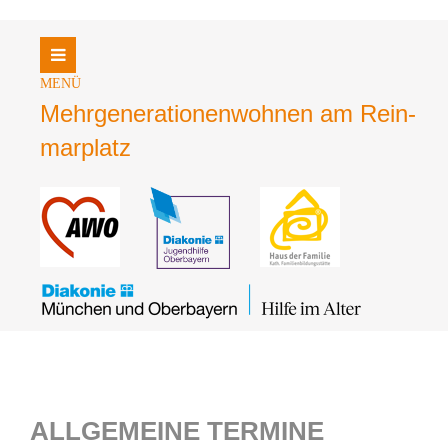
Login
Benutzername
Mehrgene­rationen­wohnen am Rein­
mar­platz
Passwort
Register
|
Lost your password?
Support
Lorem ipsum dolor sit amet:
ALLGEMEINE TERMINE