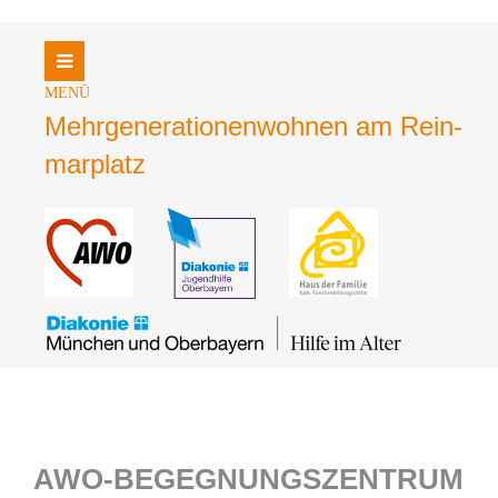
Login
Benutzername
Mehrgene­rationen­wohnen am Rein­
mar­platz
Passwort
Register
|
Lost your password?
Support
Lorem ipsum dolor sit amet:
AWO-BEGEGNUNGSZENTRUM