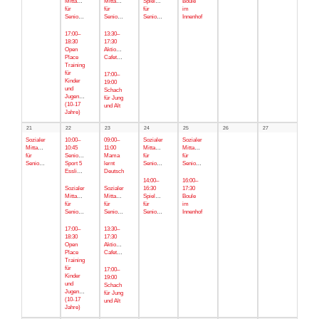
Mittagstisch
Mittagstisch
Spielenachmittag
Boule
für
für
für
im
Senior*innen
Senior*innen
Senior*innen
Innenhof
17:00–
13:30–
18:30
17:30
Open
Aktionstag
Place
Cafeteria
Training
für
17:00–
Kinder
19:00
und
Schach
Jugendliche
für Jung
(10-17
und Alt
Jahre)
21
22
23
24
25
26
27
Sozialer
10:00–
09:00–
Sozialer
Sozialer
Mittagstisch
10:45
11:00
Mittagstisch
Mittagstisch
für
Senior*innen
Mama
für
für
Senior*innen
Sport 5
lernt
Senior*innen
Senior*innen
Esslinger
Deutsch
14:00–
16:00–
Sozialer
Sozialer
16:30
17:30
Mittagstisch
Mittagstisch
Spielenachmittag
Boule
für
für
für
im
Senior*innen
Senior*innen
Senior*innen
Innenhof
17:00–
13:30–
18:30
17:30
Open
Aktionstag
Place
Cafeteria
Training
für
17:00–
Kinder
19:00
und
Schach
Jugendliche
für Jung
(10-17
und Alt
Jahre)