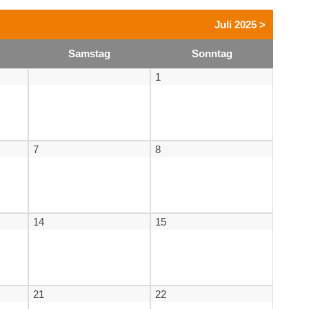
Juli 2025 >
Sa
mstag
So
nntag
1
7
8
14
15
21
22