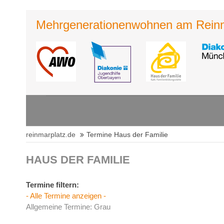
Mehrgene­rationen­wohnen am Rein­m
Login
Supp
Benutzername
Lorem ip
Passwort
2
reinmarplatz.de
Termine Haus der Familie
We offer
Register
|
Lost your password?
HAUS DER FAMILIE
Mon - F
Termine filtern:
- Alle Termine anzeigen -
Allgemeine Termine: Grau