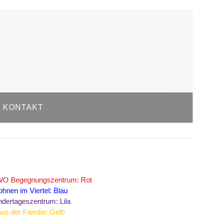
About us
Lorem ipsum dolor sit amet,
consectetuer adipiscing elit.
Aenean commodo ligula eget dolor.
Aenean massa. Cum sociis natoque
penatibus et magnis dis parturient
montes, nascetur ridiculus mus. Donec
KONTAKT
quam felis, ultricies nec.
O Begegnungszentrum: Rot
hnen im Viertel: Blau
ndertageszentrum: Lila
us der Familie: Gelb