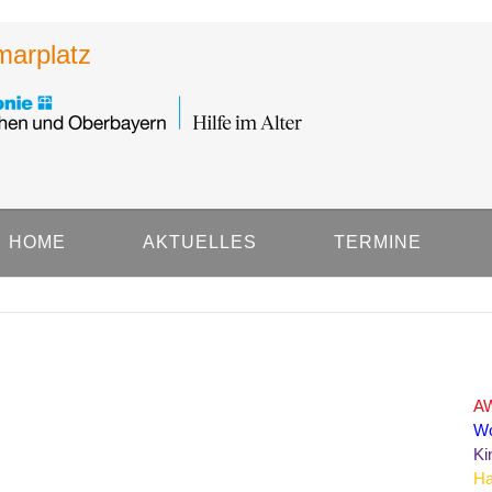
ar­platz
ort
Get in touch
sum dolor sit amet:
Cybersteel Inc.
376-293 City Road, Suite 600
San Francisco, CA 94102
4h
Have any questions?
/ 365days
+44 1234 567 890
HOME
AKTUELLES
TERMINE
Drop us a line
info@yourdomain.com
 support for our customers
ri 8:00am - 5:00pm
(GMT +1)
AW
Wo
Ki
Ha