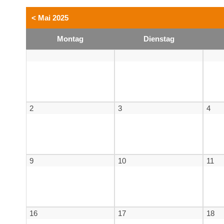
< Mai 2025
Mo
ntag
Di
enstag
2
3
4
9
10
11
16
17
18