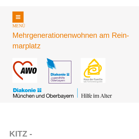
Login
Benutzername
Mehrgene­rationen­wohnen am Rein­
mar­platz
Passwort
Register
|
Lost your password?
Support
Lorem ipsum dolor sit amet:
KITZ -