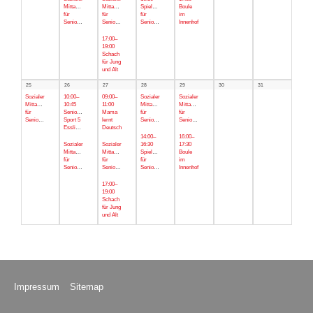
Mittagstisch
Mittagstisch
Spielenachmittag
Boule
für
für
für
im
Senior*innen
Senior*innen
Senior*innen
Innenhof
17:00–
19:00
Schach
für Jung
und Alt
25
26
27
28
29
30
31
Sozialer
10:00–
09:00–
Sozialer
Sozialer
Mittagstisch
10:45
11:00
Mittagstisch
Mittagstisch
für
Senior*innen
Mama
für
für
Senior*innen
Sport 5
lernt
Senior*innen
Senior*innen
Esslinger
Deutsch
14:00–
16:00–
Sozialer
Sozialer
16:30
17:30
Mittagstisch
Mittagstisch
Spielenachmittag
Boule
für
für
für
im
Senior*innen
Senior*innen
Senior*innen
Innenhof
17:00–
19:00
Schach
für Jung
und Alt
Impressum
Sitemap