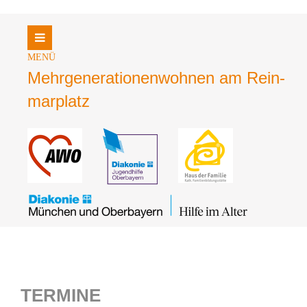
Login
Benutzername
Mehrgene­rationen­wohnen am Rein­
mar­platz
Passwort
Register
|
Lost your password?
Support
Lorem ipsum dolor sit amet:
TERMINE