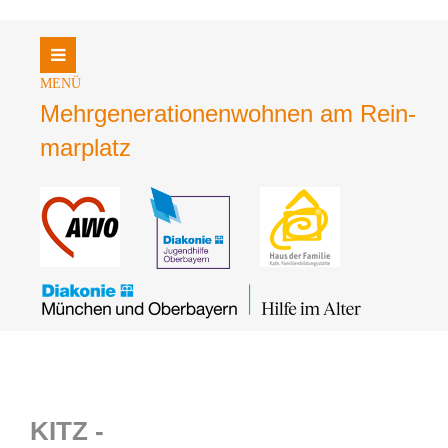
Login
Benutzername
Mehrgene­rationen­wohnen am Rein­
mar­platz
Passwort
Register
|
Lost your password?
Support
Lorem ipsum dolor sit amet:
KITZ -