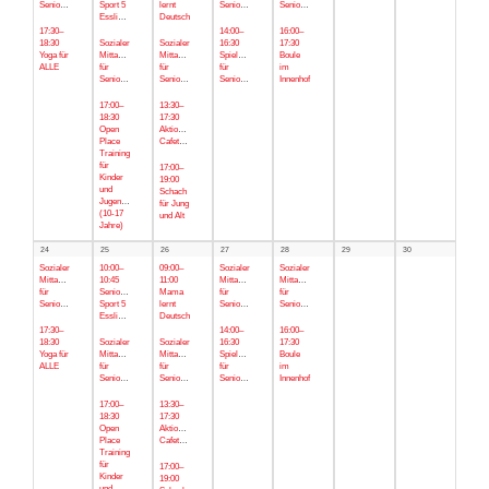
Senior*innen
Sport 5
lernt
Senior*innen
Senior*innen
Esslinger
Deutsch
17:30–
14:00–
16:00–
18:30
Sozialer
Sozialer
16:30
17:30
Yoga für
Mittagstisch
Mittagstisch
Spielenachmittag
Boule
ALLE
für
für
für
im
Senior*innen
Senior*innen
Senior*innen
Innenhof
17:00–
13:30–
18:30
17:30
Open
Aktionstag
Place
Cafeteria
Training
für
17:00–
Kinder
19:00
und
Schach
Jugendliche
für Jung
(10-17
und Alt
Jahre)
24
25
26
27
28
29
30
Sozialer
10:00–
09:00–
Sozialer
Sozialer
Mittagstisch
10:45
11:00
Mittagstisch
Mittagstisch
für
Senior*innen
Mama
für
für
Senior*innen
Sport 5
lernt
Senior*innen
Senior*innen
Esslinger
Deutsch
17:30–
14:00–
16:00–
18:30
Sozialer
Sozialer
16:30
17:30
Yoga für
Mittagstisch
Mittagstisch
Spielenachmittag
Boule
ALLE
für
für
für
im
Senior*innen
Senior*innen
Senior*innen
Innenhof
17:00–
13:30–
18:30
17:30
Open
Aktionstag
Place
Cafeteria
Training
für
17:00–
Kinder
19:00
und