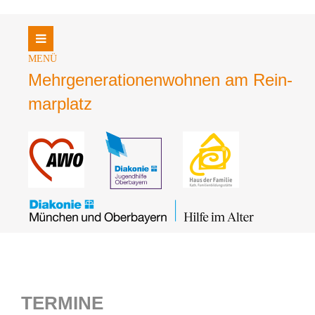
Login
Benutzername
Mehrgene­rationen­wohnen am Rein­
mar­platz
Passwort
Register
|
Lost your password?
Support
Lorem ipsum dolor sit amet:
TERMINE